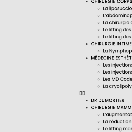
CHIRURGIE CORP
La liposucci
L’abdominop
La chirurgie
Le lifting de
Le lifting de
CHIRURGIE INTIME
La Nymphopl
MÉDECINE ESTHÉT
Les injectio
Les injectio
Les MD Cod
La cryolipol
DR DUMORTIER
CHIRURGIE MAMM
L’augmenta
La réductio
Le lifting m