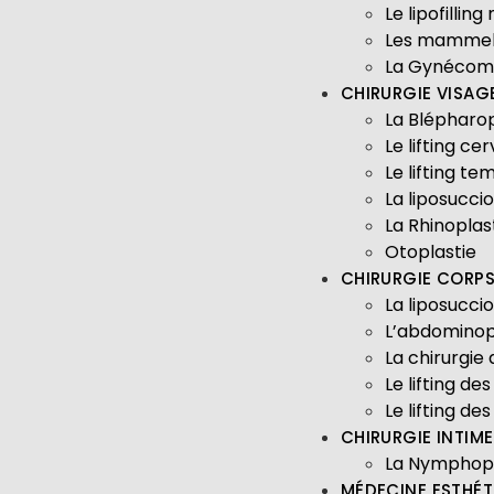
Le lipofilli
Les mammel
La Gynécom
CHIRURGIE VISAG
La Blépharop
Le lifting cer
Le lifting te
La liposucci
La Rhinoplas
Otoplastie
CHIRURGIE CORP
La liposucci
L’abdominop
La chirurgie
Le lifting de
Le lifting de
CHIRURGIE INTIME
La Nymphopl
MÉDECINE ESTHÉT