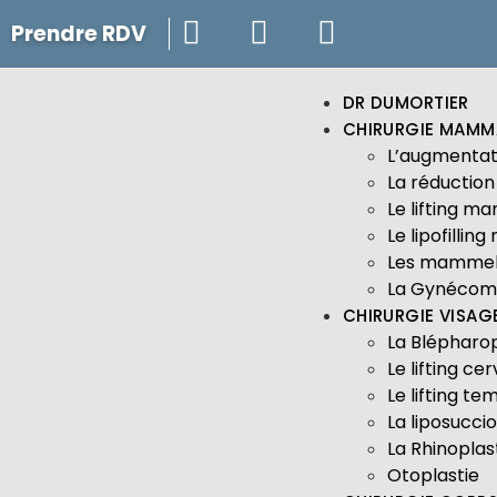
Prendre RDV
DR DUMORTIER
CHIRURGIE MAMM
L’augmenta
La réductio
Le lifting m
Le lipofilli
Les mammel
La Gynécom
CHIRURGIE VISAG
La Blépharop
Le lifting cer
Le lifting te
La liposucci
La Rhinoplas
Otoplastie