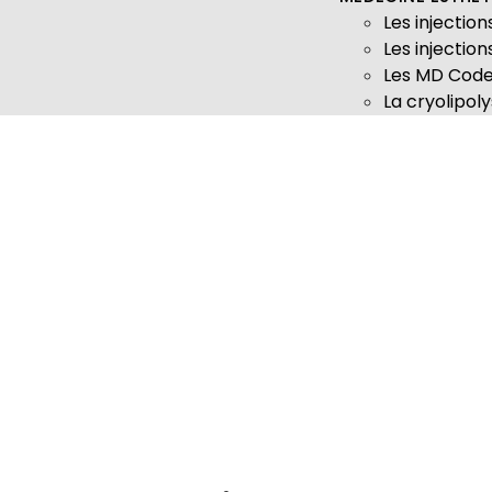
Les injectio
Les injectio
Les MD Cod
La cryolipol