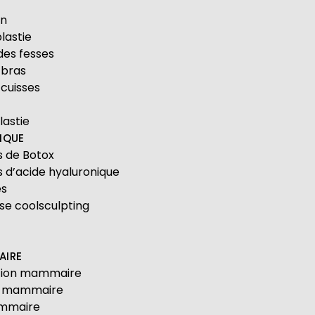
S
on
lastie
 des fesses
s bras
s cuisses
astie
IQUE
ns de Botox
ns d’acide hyaluronique
es
yse coolsculpting
AIRE
tion mammaire
n mammaire
ammaire