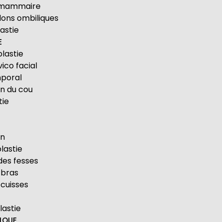
ng mammaire
ons ombiliques
astie
E
lastie
vico facial
mporal
on du cou
tie
S
on
lastie
 des fesses
s bras
s cuisses
astie
IQUE