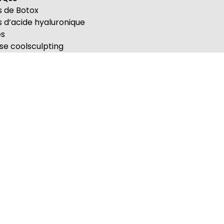
ns de Botox
ns d’acide hyaluronique
es
yse coolsculpting