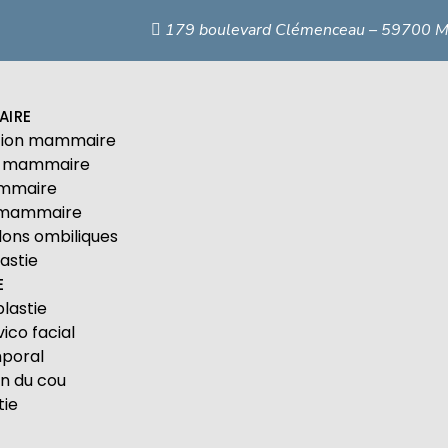
179 boulevard Clémenceau – 59700 M
AIRE
tion mammaire
n mammaire
ammaire
ng mammaire
ons ombiliques
astie
E
lastie
vico facial
mporal
on du cou
tie